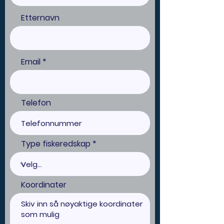
Etternavn
Email
Telefon
Type fiskeredskap
Koordinater