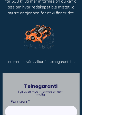
for 500 kr. Jo mer informasjon du kan gi
oss om hvor redskapet ble mistet, jo
større er sjansen for at vi finner det.
Les mer om våre vilkår for teinegaranti her
Teinegaranti
Fyll ut så mye informasjon som
mulig
Fornavn