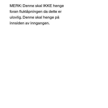
MERK: Denne skal IKKE henge
foran fluktåpningen da dette er
ulovlig. Denne skal henge på
innsiden av inngangen.
Hummerpinnen:
Med hummerpinnen kan du
enkelt måle størrelsen på
hummeren uten å dra frem
målbandet. Pinnen er 25 cm lang
og laget i plast.
Verdt å merke seg
Selv om mange mener at
hummerluken hindrer hummeren i å